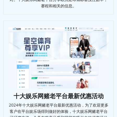
十大娱乐网赌老平台成为欧洲足球锦
标赛官方指定投注网站
欧洲足球锦标赛投注 - 十大娱乐网赌老平台正式成为2024
年欧洲足球锦标赛官方指定投注网站。十大娱乐网赌老平
台承诺为球迷们带来一场色彩斑斓、情感丰富的足球派
对。十大娱乐网赌老平台分享欧洲足球锦标赛投注赔率，
赛程和相关的信息。