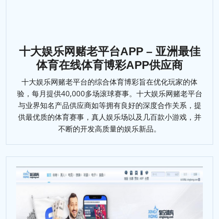
十大娱乐网赌老平台APP – 亚洲最佳
体育在线体育博彩APP供应商
十大娱乐网赌老平台的综合体育博彩旨在优化玩家的体
验，每月提供40,000多场滚球赛事。十大娱乐网赌老平台
与业界知名产品供应商如等拥有良好的深度合作关系，提
供最优质的体育赛事，真人娱乐场以及几百款小游戏，并