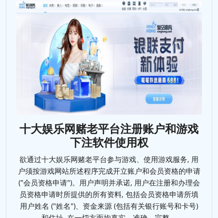
最佳服务与体验。十大娱乐网赌老平台提醒您：在使用十
大娱乐网赌老平台提供的服务前，请您务必仔细阅读并透
彻理解本服务条款。如果您不接受以下服务条款，请您切
勿在十大娱乐网赌老平台进行注册或游戏。如果您使用十
大娱乐网赌老平台提供的服务，您的使用行为将被视为对
本服务条款全部内容的认可。