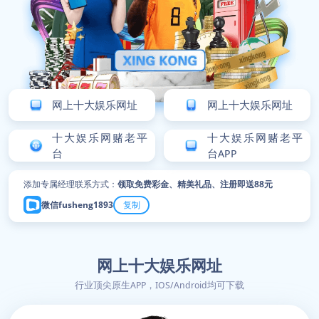
网上十大娱乐网址
网上十大娱乐网址
十大娱乐网赌老平
十大娱乐网赌老平
台
台APP
添加专属经理联系方式：
领取免费彩金、精美礼品、注册即送88元
复制
微信
fusheng1893
网上十大娱乐网址
行业顶尖原生APP，IOS/Android均可下载