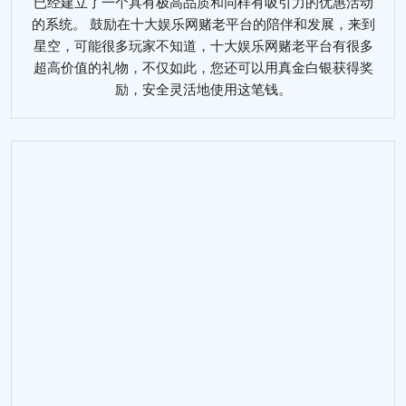
十大娱乐网赌老平台最新优惠活动
2024年十大娱乐网赌老平台最新优惠活动，为了欢迎更多
客户在平台娱乐场得到做好的体验，十大娱乐网赌老平台
已经建立了一个具有极高品质和同样有吸引力的优惠活动
的系统。 鼓励在十大娱乐网赌老平台的陪伴和发展，来到
星空，可能很多玩家不知道，十大娱乐网赌老平台有很多
超高价值的礼物，不仅如此，您还可以用真金白银获得奖
励，安全灵活地使用这笔钱。