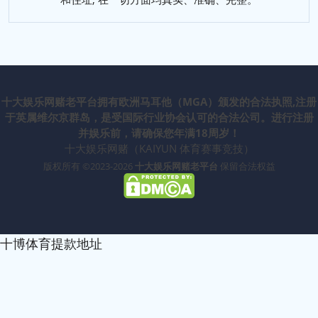
十大娱乐网赌老平台注册账户和游戏
下注软件使用权
欲通过十大娱乐网赌老平台参与游戏、使用游戏服务, 用
户须按游戏网站所述程序完成开立账户和会员资格的申请
("会员资格申请")。用户声明并承诺, 用户在注册和办理会
员资格申请时所提供的所有资料, 包括会员资格申请所填
用户姓名 ("姓名")、资金来源 (包括有关银行账号和卡号)
和住址, 在一切方面均真实、准确、完整。
十大娱乐网赌老平台拥有欧洲马耳他（MGA）颁发的合法执照,注册
于英属维尔京群岛，是受国际行业协会认可的合法公司。进行注册
并娱乐前，请确保您年满18周岁！
十大娱乐网赌
（KAIYUN 体育赛事竞技）
版权所有 ©2023-2026
十大娱乐网赌老平台
保留合法权益