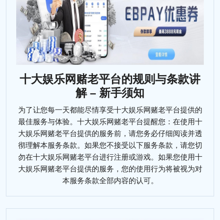
不断的开发高质量的娱乐新品。
十大娱乐网赌老平台的规则与条款讲
解 – 新手须知
为了让您每一天都能尽情享受十大娱乐网赌老平台提供的