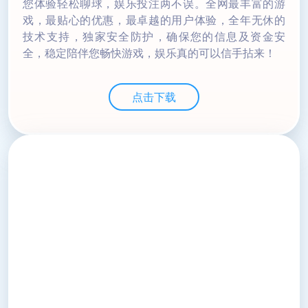
您体验轻松聊球，娱乐投注两不误。全网最丰富的游
戏，最贴心的优惠，最卓越的用户体验，全年无休的
技术支持，独家安全防护，确保您的信息及资金安
全，稳定陪伴您畅快游戏，娱乐真的可以信手拈来！
点击下载