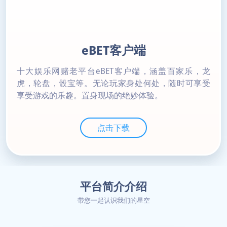
eBET客户端
十大娱乐网赌老平台eBET客户端，涵盖百家乐，龙
虎，轮盘，骰宝等。无论玩家身处何处，随时可享受
享受游戏的乐趣。置身现场的绝妙体验。
点击下载
平台简介介绍
带您一起认识我们的星空