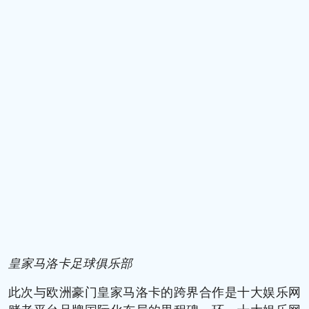
皇家马洛卡足球俱乐部
此次与欧洲豪门皇家马洛卡的跨界合作是十大娱乐网