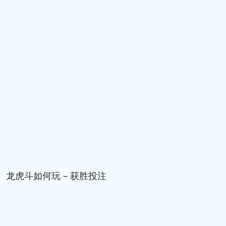
龙虎斗如何玩 – 获胜投注