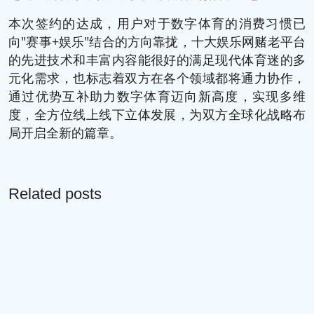
本次签约的达成，用户对于数字体育的消费习惯已
向"赛事+娱乐"结合的方向靠拢，十大娱乐网赌老平台
的先进技术和丰富内容能很好的满足现代体育迷的多
元化需求，也标志着双方在各个领域都将通力协作，
通过优势互补助力数字体育迈向新高度，实现多维
度，全方位线上线下立体发展，为双方全球化战略布
局开启全新的篇章。
Related posts