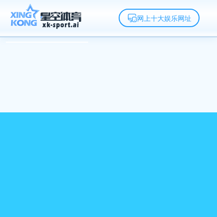
网上十大娱乐网址
网上十大娱乐网址