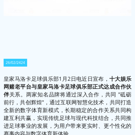
26/02/2424
皇家马洛卡足球俱乐部1月2日电近日宣布，
十大娱乐
网赌老平台与皇家马洛卡足球俱乐部正式达成合作伙
伴
关系。两家知名品牌将通过深入合作，共同 "砥砺
前行，共创辉煌"，通过互联网智慧化技术，共同打造
全新的数字体育新模式，长期稳定的合作关系共同构
建互利共赢，实现传统足球与现代科技结合，共同推
进足球事业的发展，为用户带来更实时、更个性化的
赛事内容与数字体育新体验。