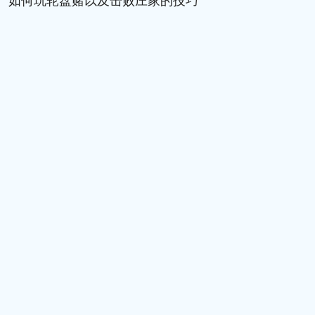
如何玩轮盘赌以及击败庄家的技巧