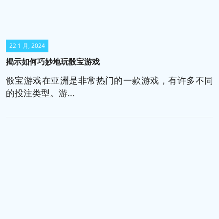
22 1 月, 2024
揭示如何巧妙地玩骰宝游戏
骰宝游戏在亚洲是非常热门的一款游戏，有许多不同
的投注类型。游...