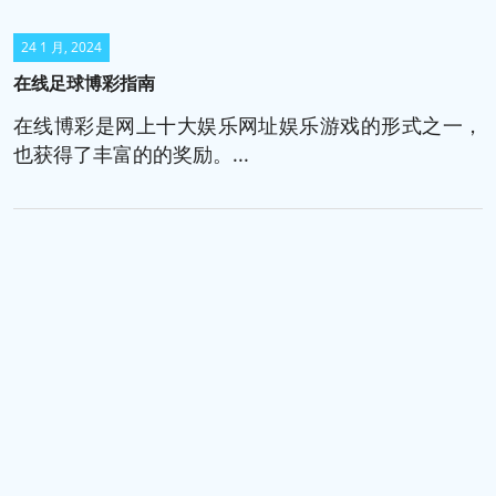
24 1 月, 2024
在线足球博彩指南
在线博彩是网上十大娱乐网址娱乐游戏的形式之一，
也获得了丰富的的奖励。...