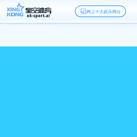
网上十大娱乐网址
网上十大娱乐网址