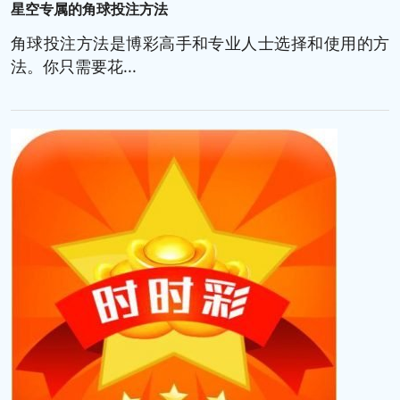
星空专属的角球投注方法
角球投注方法是博彩高手和专业人士选择和使用的方
法。你只需要花...