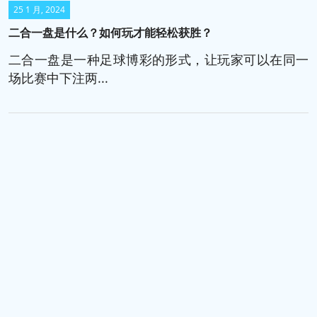
25 1 月, 2024
二合一盘是什么？如何玩才能轻松获胜？
二合一盘是一种足球博彩的形式，让玩家可以在同一
场比赛中下注两...