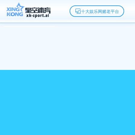
网上十大娱乐网址
十大娱乐网赌老平台