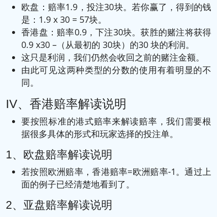
欧盘：赔率1.9，投注30块。若你赢了，得到的钱
是：1.9 x 30 = 57块。
香港盘：赔率0.9，下注30块。获胜的赌注将获得
0.9 x30 –（从最初的 30块）的30 块的利润。
这只是利润，我们仍然会收回之前的赌注金额。
由此可见这两种类型的分数的使用有着明显的不
同。
IV、香港赔率解读说明
要按照标准的港式赔率来解读赔率，我们需要根
据很多具体的形式和玩家选择的投注单。
1、欧盘赔率解读说明
若按照欧洲赔率，香港赔率=欧洲赔率-1。通过上
面的例子已经清楚地看到了。
2、亚盘赔率解读说明