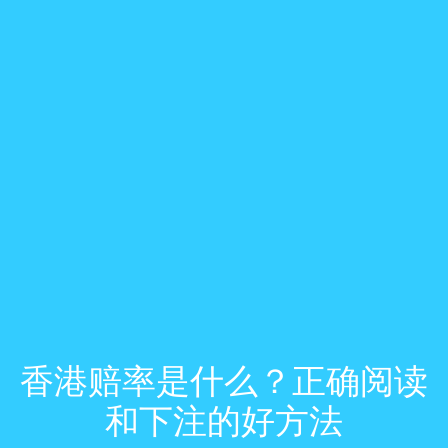
香港赔率是什么？正确阅读
和下注的好方法