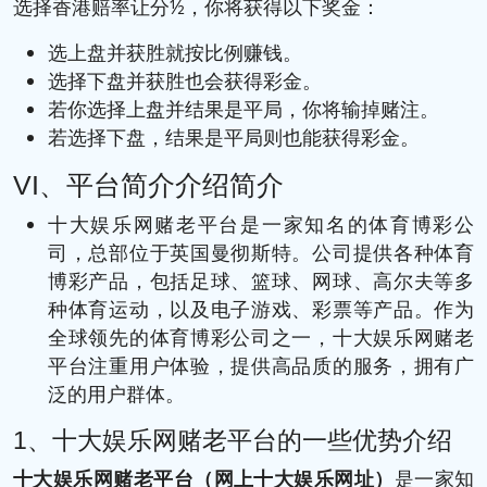
选择香港赔率让分½，你将获得以下奖金：
选上盘并获胜就按比例赚钱。
选择下盘并获胜也会获得彩金。
若你选择上盘并结果是平局，你将输掉赌注。
若选择下盘，结果是平局则也能获得彩金。
VI、平台简介介绍简介
十大娱乐网赌老平台是一家知名的体育博彩公
司，总部位于英国曼彻斯特。公司提供各种体育
博彩产品，包括足球、篮球、网球、高尔夫等多
种体育运动，以及电子游戏、彩票等产品。作为
全球领先的体育博彩公司之一，十大娱乐网赌老
平台注重用户体验，提供高品质的服务，拥有广
泛的用户群体。
1、十大娱乐网赌老平台的一些优势介绍
十大娱乐网赌老平台（网上十大娱乐网址）
是一家知