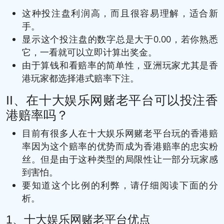
这种投注盘利润高，而且很容易理解，适合新
手。
显示这个投注盘的数字总是大于0.00，若你熟悉
它，一看就可以立即计算出奖金。
由于算钱和看赔率的简单性，亚洲玩家尤其是香
港玩家都选择港式赔率下注。
II、在十大娱乐网赌老平台可以投注香
港赔率吗？
目前有很多人在十大娱乐网赌老平台玩的香港赔
率因为这个赔率的优势而成为香港赔率的忠实粉
丝。但是由于这种类型的局限性让一部分玩家感
到害怕。
要知道这个比例的利弊，请仔细阅读下面的分
析。
1、十大娱乐网赌老平台优点