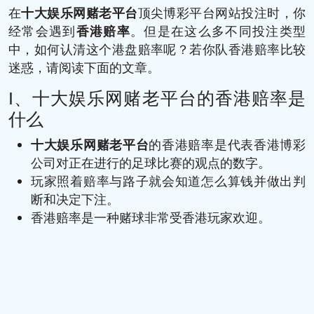
在
十大娱乐网赌老平台
顶尖博彩平台网站投注时，你
经常会遇到
香港赔率
。但是在这么多不同投注类型
中，如何认清这个港盘赔率呢？若你队香港赔率比较
迷惑，请阅读下面的文章。
I、十大娱乐网赌老平台的香港赔率是
什么
十大娱乐网赌老平台
的香港赔率是代表香港博彩
公司对正在进行的足球比赛的观点的数字。
玩家照着赔率与路子就会知道怎么算钱并做出判
断和决定下注。
香港赔率是一种赌球非常受香港玩家欢迎。