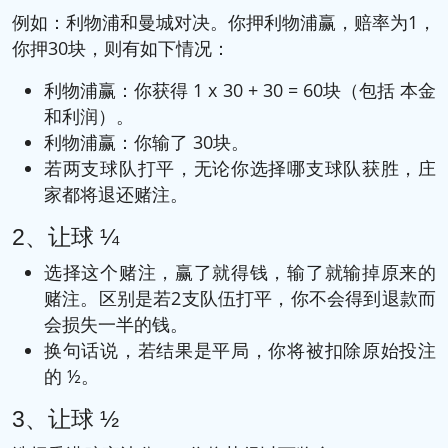
例如：利物浦和曼城对决。你押利物浦赢，赔率为1，
你押30块，则有如下情况：
利物浦赢：你获得 1 x 30 + 30 = 60块（包括 本金
和利润）。
利物浦赢：你输了 30块。
若两支球队打平，无论你选择哪支球队获胜，庄
家都将退还赌注。
2、让球 ¼
选择这个赌注，赢了就得钱，输了就输掉原来的
赌注。区别是若2支队伍打平，你不会得到退款而
会损失一半的钱。
换句话说，若结果是平局，你将被扣除原始投注
的 ½。
3、让球
½