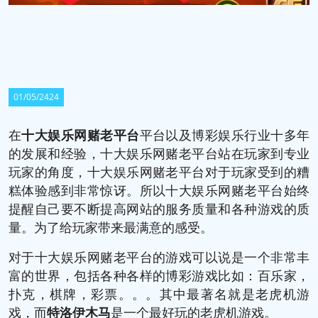
01/05/2424
在
十大娱乐网赌老平台
平台以及博彩娱乐行业十多年
的发展和经验，十大娱乐网赌老平台站在玩家到专业
玩家的角度，十大娱乐网赌老平台对于玩家受到的糟
糕体验感到非常惊讶。所以十大娱乐网赌老平台始终
提醒自己要不断提高网站的服务质量和各种游戏的质
量。为了给玩家带来最满意的感受。
对于十大娱乐网赌老平台的游戏可以说是一个非常丰
富的世界，包括各种各样的博彩游戏比如：百乐家，
扑克，棋牌，彩票。。。其中最著名就是老虎机游
戏，而
特洛伊木马
是一个最好玩的老虎机游戏。