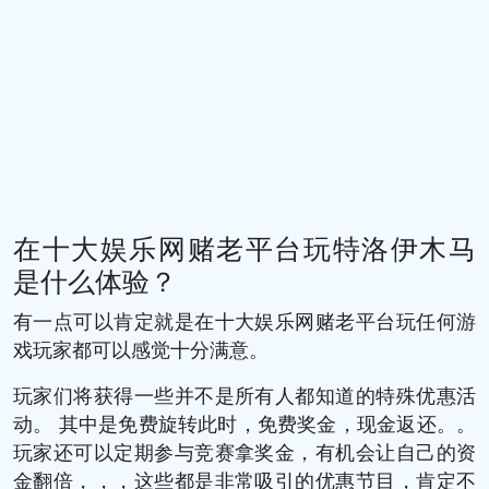
在十大娱乐网赌老平台玩特洛伊木马
是什么体验？
有一点可以肯定就是在十大娱乐网赌老平台玩任何游
戏玩家都可以感觉十分满意。
玩家们将获得一些并不是所有人都知道的特殊优惠活
动。 其中是免费旋转此时，免费奖金，现金返还。。
玩家还可以定期参与竞赛拿奖金，有机会让自己的资
金翻倍，，，这些都是非常吸引的优惠节目，肯定不