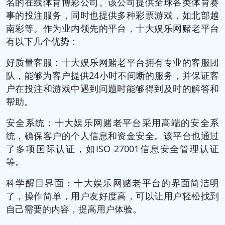
名的在线体育博彩公司。该公司提供全球各类体育赛
事的投注服务，同时也提供多种彩票游戏，如北部越
南彩等。作为业内领先的平台，十大娱乐网赌老平台
有以下几个优势：
好质量客服：十大娱乐网赌老平台拥有专业的客服团
队，能够为客户提供24小时不间断的服务，并保证客
户在投注和游戏中遇到问题时能够得到及时的解答和
帮助。
安全系统：十大娱乐网赌老平台采用高端的安全系
统，确保客户的个人信息和资金安全。该平台也通过
了多项国际认证，如ISO 27001信息安全管理认证
等。
科学醒目界面：十大娱乐网赌老平台的界面简洁明
了，操作简单，用户友好度高，可以让用户轻松找到
自己需要的内容，提高用户体验。