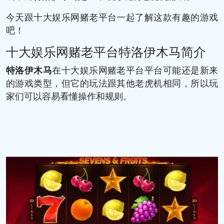
今天跟十大娱乐网赌老平台一起了解这款有趣的游戏
吧！
十大娱乐网赌老平台特洛伊木马简介
特洛伊木马
在十大娱乐网赌老平台平台可能还是新来
的游戏类型，但它的玩法跟其他老虎机相同，所以玩
家们可以容易看懂操作和规则。