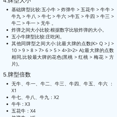
4.牌型大小
基础牌型比较:五小牛 > 炸弹牛 > 五花牛 > 牛牛 >
牛九 > 牛八 > 牛七 > 牛六 >牛五 > 牛四 > 牛三 >
牛二 > 牛一 > 无牛 。
炸弹之间大小比较:根据数字比较炸弹的大小。
五小牛牌型比较:庄吃闲。
其他同牌型之间大小:比最大牌的点数(K> Q > J >
10 > 9 > 8 > 7> 6 > 5 > 4>3>2> A);最大牌的点数
相同,比较最大牌的花色(黑桃 > 红桃 > 梅花 > 方
片)。
5.牌型倍数
无牛、牛一、牛二、牛三、牛四、牛五、牛六 ：
X1
牛七、牛八、牛九：X2
牛牛 : X3
五花牛：X4