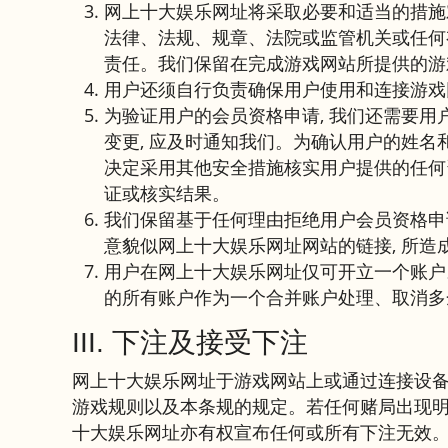
网上十大娱乐网址将采取必要和适当的措施
法律、法规、规章、法院或监管机关或任何
责任。我们保留在完成游戏网站所提供的游
用户还须自行负责确保用户使用和连接游戏
为验证用户的会员资格申请, 我们还需要用
变更, 应及时通知我们。为确认用户的姓
决定采用其他安全措施核实用户提供的任何
证或核实结果。
我们保留基于任何理由拒绝用户会员资格申
意貌似网上十大娱乐网址网站的链接, 所造
用户在网上十大娱乐网址仅可开立一个账户
的所有账户作为一个合并账户处理、取消多
III. 下注及接受下注
网上十大娱乐网址于游戏网站上或通过连接设
游戏规则以及本条规的规定。若任何赌局出现明
十大娱乐网址亦有权宣布任何或所有下注无效