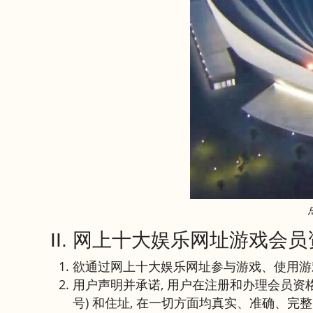
II. 网上十大娱乐网址游戏会
欲通过网上十大娱乐网址参与游戏、使用游戏
用户声明并承诺, 用户在注册和办理会员资格
号) 和住址, 在一切方面均真实、准确、完