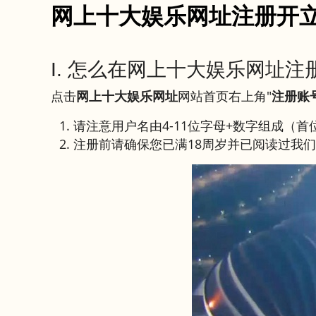
网上十大娱乐网址注册开
I. 怎么在网上十大娱乐网址注
点击
网上十大娱乐网址
网站首页右上角"
注册账
请注意用户名由4-11位字母+数字组成（
注册前请确保您已满18周岁并已阅读过我们