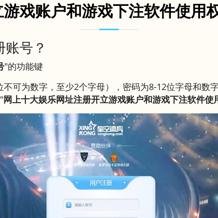
立游戏账户和游戏下注软件使用
册账号？
号
"的功能键
首位不可为数字，至少2个字母），密码为8-12位字母和
"
网上十大娱乐网址注册开立游戏账户和游戏下注软件使