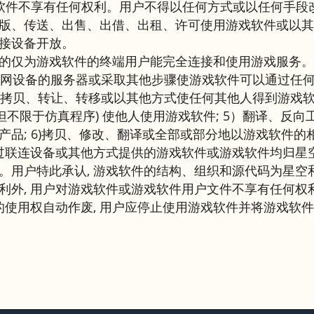
戏软件不享有任何权利。用户不得以任何方式或以任何手
版、传送、出售、出借、出租、许可使用游戏软件或以其
接设备开放。
的仅为游戏软件的终端用户能完全连接和使用游戏服务。
他连网设备的服务器或采取其他步骤使游戏软件可以通过任
、拷贝、转让、转移或以其他方式使任何其他人得到游戏软
括但不限于仿真程序) 使他人使用游戏软件; 5）翻译、反
产品; 6)拷贝、修改、翻译或全部或部分地以游戏软件
过联连设备或其他方式提供的游戏软件或游戏软件均归星空
。用户特此承认, 游戏软件的结构、组织和源代码为星空
利外, 用户对游戏软件或游戏软件用户文件不享有任何权
的使用权自动作废, 用户应停止使用游戏软件并将游戏软