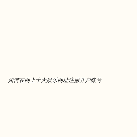
如何在网上十大娱乐网址注册开户账号