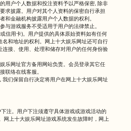
用户个人数据和投注资料予以严格保密, 除非
要求披露。用户对其个人资料的保密自行承担
者和金融机构披露用户个人数据的权利。
参与游戏服务不受适用于用户的法律禁止。
卡或信用卡)。用户提供的具体原始资料如有任何
姓名和地址的权利。网上十大娱乐网址还可自行
址连接、使用、处理和储存对用户的任何身份验
娱乐网址官方备用网站负责。会员登录其它任
直接联络在线客服。
 我们保留自行决定将用户在网上十大娱乐网址
户下注。用户下注须遵守具体游戏或游戏活动的
废。网上十大娱乐网址游戏系统发生故障时，网上