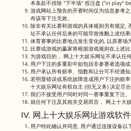
本条款不排除 "下半场" 投注盘 ("in play" bets)
游戏网站上预告的开赛时间仅为信息参考之
布该等下注无效。
除非有关比赛和游戏的具体规则另有规定, 
址不承认任何后来的可能导致推翻上述结果的
体育赛事的比赛地点发生变化的, 以原赛场
比赛或游戏的赢家将根据游戏规则在上述比
为游戏目的， 网上十大娱乐网址不承认任
用户下注的多重彩中如包括非参赛者选项或
用户承认所有赔率、指数和让分可不经通知
若明显错误或系统故障造成用户下注的赔率
十大娱乐网址有权自主 (但无义务) 决定
我们不接受用户同时对同一赛事重复下注。
就任何下注及其相关交易而言， 网上十大
IV. 网上十大娱乐网址游戏软
用户特此确认并同意, 用户通过连接设备以