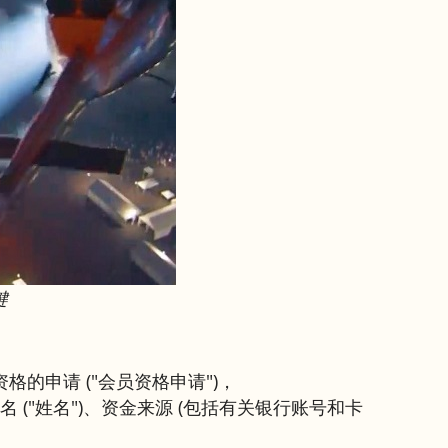
键
的申请 ("会员资格申请")，
("姓名")、资金来源 (包括有关银行账号和卡