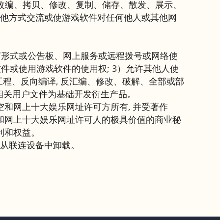
段改编、拷贝、修改、复制、储存、散发、展示、
他方式交流或使游戏软件对任何他人或其他网
何形式或公告板、网上服务或远程拨号或网络使
件或使用游戏软件的使用权; 3）允许其他人使
向工程、反向编译, 反汇编、修改、破解、全部或部
的相关用户文件为基础开发衍生产品。
和网上十大娱乐网址许可方所有, 并受著作
和网上十大娱乐网址许可人的极具价值的商业秘
利和权益。
件从联连设备中卸载。