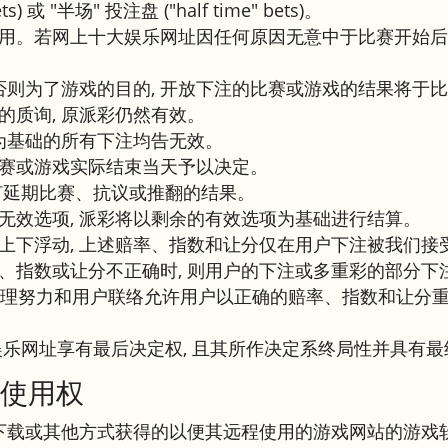
 或 "半场" 投注盘 ("half time" bets)。
用。若网上十大娱乐网址因任何原因无意中于比赛开始后仍
否则为了游戏的目的, 开放下注的比赛或游戏的结果将于
质询, 原派彩仍然有效。
为基础的所有下注均告无效。
赛或游戏实际结束当天予以决定。
何延期比赛、抗议或推翻的结果。
无效选项, 派彩将以剩余的有效选项为基础进行结算。
上下浮动, 上述赔率、指数和让分仅在用户下注被我们接
、指数或让分不正确时, 则用户的下注或多重彩的部分下
尽合理努力和用户联络允许用户以正确的赔率、指数和让分
娱乐网址享有最后决定权, 且其所作决定系终局性并具有
件使用权
下载或其他方式获得的以便其远程使用的游戏网站的游戏软