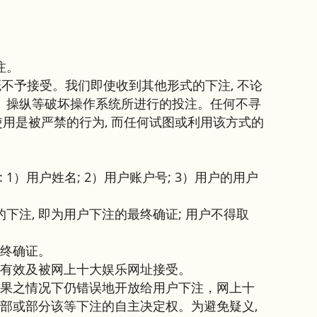
注。
概不予接受。我们即使收到其他形式的下注, 不论
、操纵等破坏操作系统所进行的投注。任何不寻
务的使用是被严禁的行为, 而任何试图或利用该方式的
1）用户姓名; 2）用户账户号; 3）用户的用户
注, 即为用户下注的最终确证; 用户不得取
终确证。
为有效及被网上十大娱乐网址接受。
果之情况下仍错误地开放给用户下注，网上十
部或部分该等下注的自主决定权。为避免疑义,