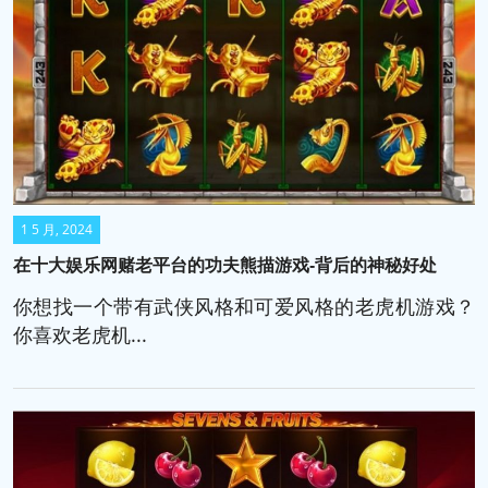
1 5 月, 2024
在十大娱乐网赌老平台的功夫熊描游戏-背后的神秘好处
你想找一个带有武侠风格和可爱风格的老虎机游戏？
你喜欢老虎机...