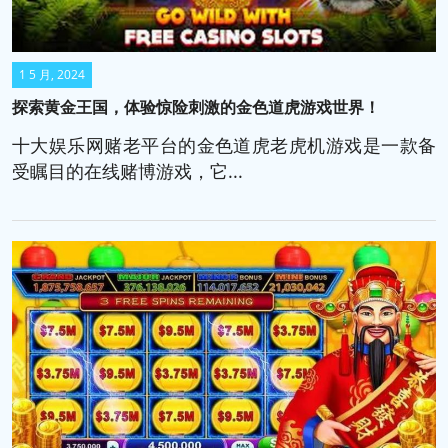
1 5 月, 2024
探索黄金王国，体验惊险刺激的金色道虎游戏世界！
十大娱乐网赌老平台的金色道虎老虎机游戏是一款备
受瞩目的在线赌博游戏，它...