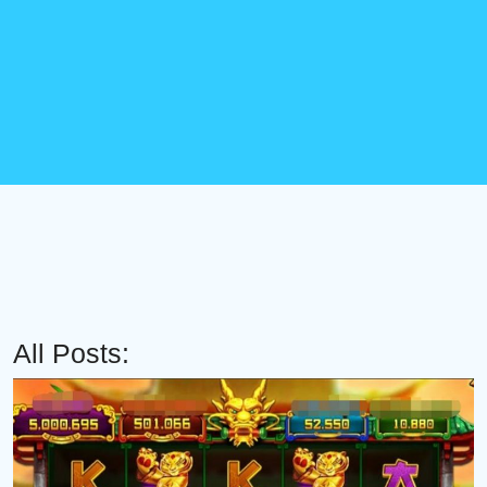
All Posts: