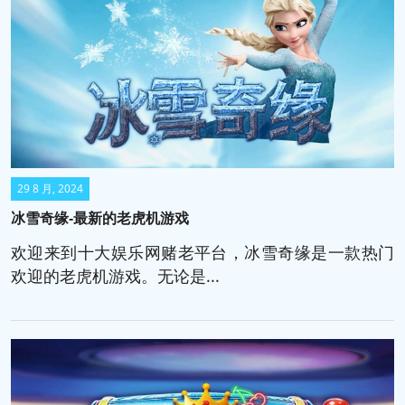
29 8 月, 2024
冰雪奇缘-最新的老虎机游戏
欢迎来到十大娱乐网赌老平台，冰雪奇缘是一款热门
欢迎的老虎机游戏。无论是...