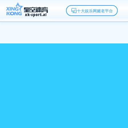
网上十大娱乐网址
十大娱乐网赌老平台