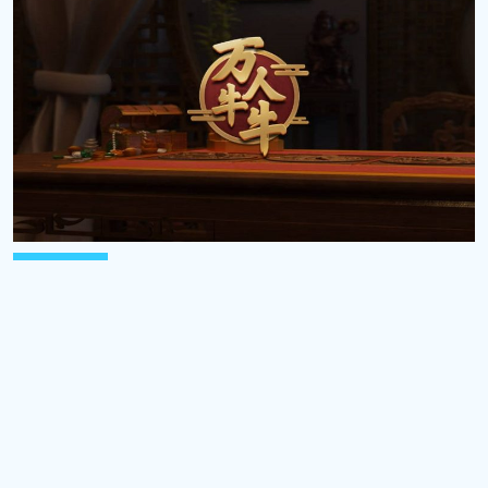
18 8 月, 2024
万人牛牛如何玩？
万人牛牛在十大娱乐网赌老平台是一种热门欢迎的游
戏。简单刺激的棋牌游戏。...