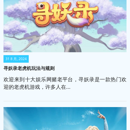
31 8 月, 2024
寻妖录老虎机玩法与规则
欢迎来到十大娱乐网赌老平台，寻妖录是一款热门欢
迎的老虎机游戏，许多人在...