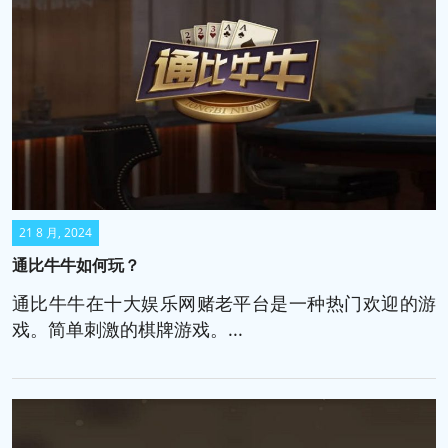
21 8 月, 2024
通比牛牛如何玩？
通比牛牛在十大娱乐网赌老平台是一种热门欢迎的游
戏。简单刺激的棋牌游戏。...