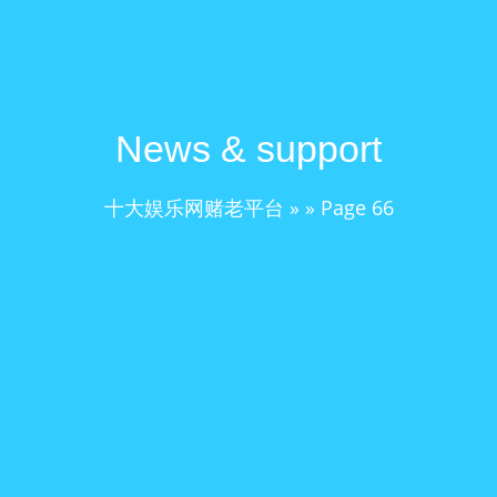
News & support
十大娱乐网赌老平台
»
»
Page 66