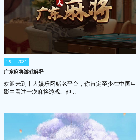
1 9 月, 2024
广东麻将游戏解释
欢迎来到十大娱乐网赌老平台，你肯定至少在中国电
影中看过一次麻将游戏。他...