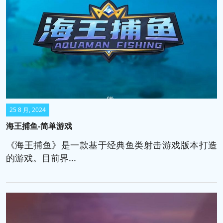
25 8 月, 2024
海王捕鱼-简单游戏
《海王捕鱼》是一款基于经典鱼类射击游戏版本打造
的游戏。目前界...