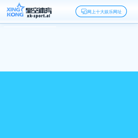
网上十大娱乐网址
网上十大娱乐网址