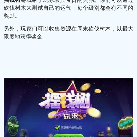
砍伐树木来测试自己的运气，每个级别都会有不同的
奖励。
另外，玩家们可以收集资源在周末砍伐树木，以最大
限度地获得奖金。