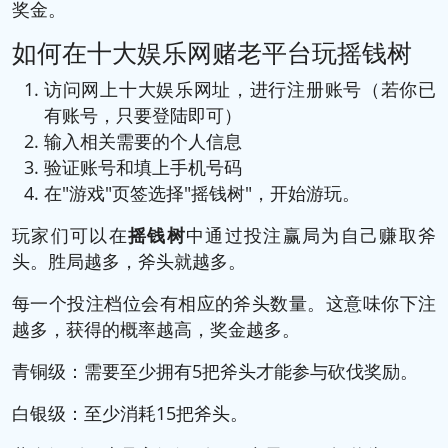
奖金。
如何在十大娱乐网赌老平台玩摇钱树
访问网上十大娱乐网址，进行注册账号（若你已
有账号，只要登陆即可）
输入相关需要的个人信息
验证账号和填上手机号码
在"游戏"页签选择"摇钱树"，开始游玩。
玩家们可以在
摇钱树
中通过投注赢局为自己赚取斧
头。胜局越多，斧头就越多。
每一个投注档位会有相应的斧头数量。这意味你下注
越多，获得的概率越高，奖金越多。
青铜级：需要至少拥有5把斧头才能参与砍伐奖励。
白银级：至少消耗15把斧头。