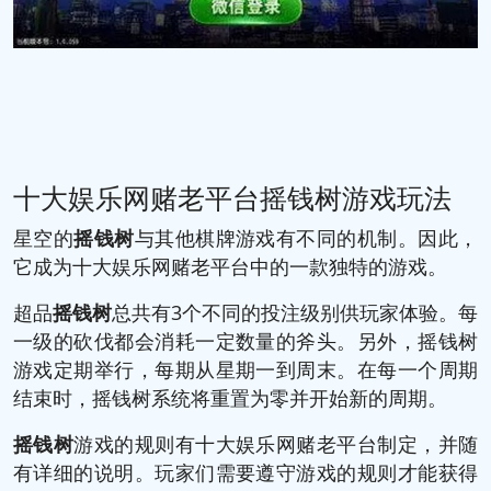
十大娱乐网赌老平台摇钱树游戏玩法
星空的
摇钱树
与其他棋牌游戏有不同的机制。因此，
它成为十大娱乐网赌老平台中的一款独特的游戏。
超品
摇钱树
总共有3个不同的投注级别供玩家体验。每
一级的砍伐都会消耗一定数量的斧头。另外，摇钱树
游戏定期举行，每期从星期一到周末。在每一个周期
结束时，摇钱树系统将重置为零并开始新的周期。
摇钱树
游戏的规则有十大娱乐网赌老平台制定，并随
有详细的说明。玩家们需要遵守游戏的规则才能获得