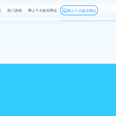
馆
热门游戏
网上十大娱乐网址
网上十大娱乐网址