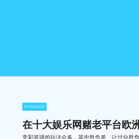
01/02/2424
在十大娱乐网赌老平台欧
竞彩篮球的玩法众多，其中胜负差、让过分胜