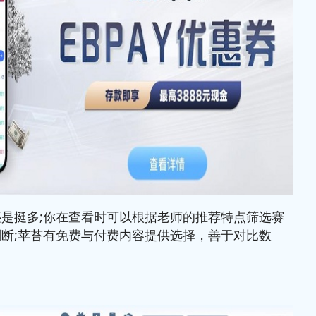
是挺多;你在查看时可以根据老师的推荐特点筛选赛
断;苹苔有免费与付费内容提供选择，善于对比数