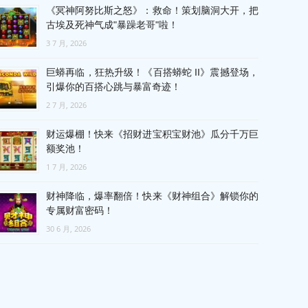
《冥神阿努比斯之怒》：救命！策划脑洞大开，把
古埃及死神气成"暴躁老哥"啦！
3 7 月, 2026
巨蟒再临，狂热升级！《百搭蟒蛇 II》震撼登场，
引爆你的百搭心跳与暴富奇迹！
2 7 月, 2026
财运爆棚！快来《招财进宝积宝财池》瓜分千万巨
额奖池！
1 7 月, 2026
财神降临，爆率翻倍！快来《财神组合》解锁你的
专属财富密码！
30 6 月, 2026