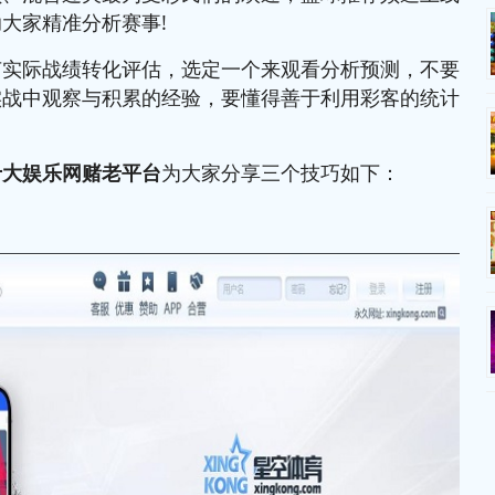
大家精准分析赛事!
苔实际战绩转化评估，选定一个来观看分析预测，不要
实战中观察与积累的经验，要懂得善于利用彩客的统计
十大娱乐网赌老平台
为大家分享三个技巧如下：