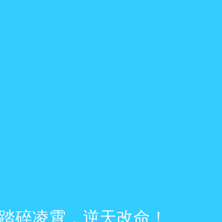
踏碎凌霄，逆天改命！