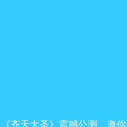
！《齐天大圣》震撼公测，邀你