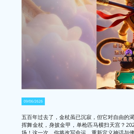
09/06/2626
五百年过去了，金杖虽已沉寂，但它对自由的
挥舞金杖，身披金甲，单枪匹马横扫天宫？20
场！这一次，你将改写命运，重新定义神话与