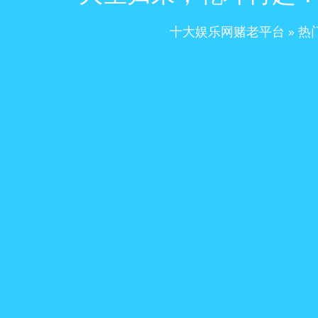
十大娱乐网赌老平台
»
热