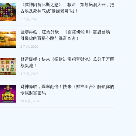
《冥神阿努比斯之怒》：救命！策划脑洞大开，把
古埃及死神气成"暴躁老哥"啦！
3 7 月, 2026
巨蟒再临，狂热升级！《百搭蟒蛇 II》震撼登场，
引爆你的百搭心跳与暴富奇迹！
2 7 月, 2026
财运爆棚！快来《招财进宝积宝财池》瓜分千万巨
额奖池！
1 7 月, 2026
财神降临，爆率翻倍！快来《财神组合》解锁你的
专属财富密码！
30 6 月, 2026