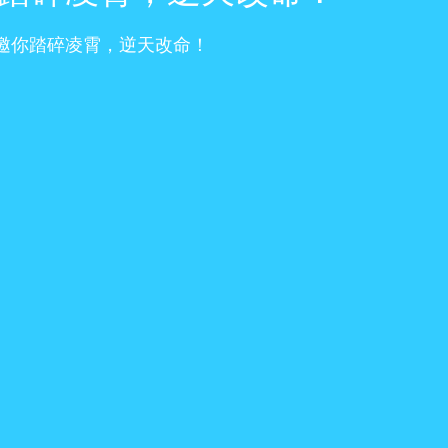
邀你踏碎凌霄，逆天改命！