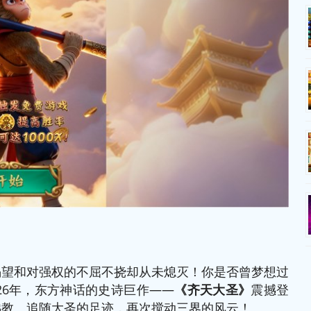
渴望和对强权的不屈不挠却从未熄灭！你是否曾梦想过
26年，东方神话的史诗巨作——
《
齐天大圣
》
震撼登
佛教。追随大圣的足迹，再次搅动三界的风云！