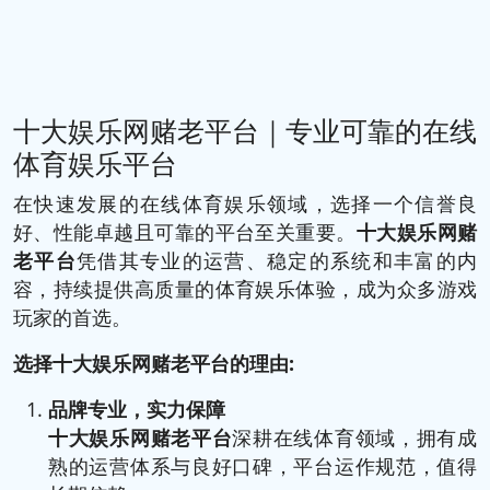
十大娱乐网赌老平台｜专业可靠的在线
体育娱乐平台
在快速发展的在线体育娱乐领域，选择一个信誉良
好、性能卓越且可靠的平台至关重要。
十大娱乐网赌
老平台
凭借其专业的运营、稳定的系统和丰富的内
容，持续提供高质量的体育娱乐体验，成为众多游戏
玩家的首选。
选择十大娱乐网赌老平台的理由:
品牌专业，实力保障
十大娱乐网赌老平台
深耕在线体育领域，拥有成
熟的运营体系与良好口碑，平台运作规范，值得