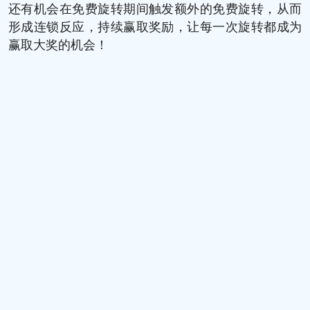
还有机会在免费旋转期间触发额外的免费旋转，从而
形成连锁反应，持续赢取奖励，让每一次旋转都成为
赢取大奖的机会！