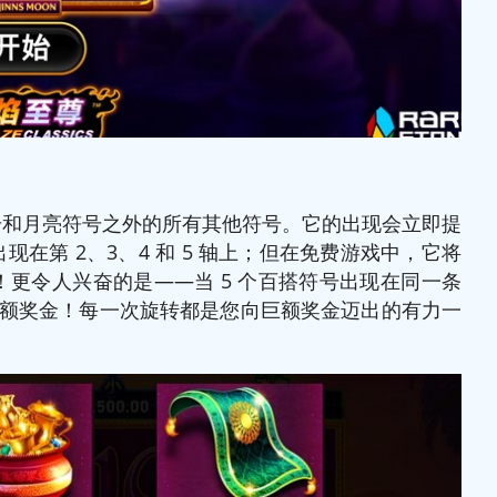
号和月亮符号之外的所有其他符号。它的出现会立即提
在第 2、3、4 和 5 轴上；但在免费游戏中，它将
更令人兴奋的是——当 5 个百搭符号出现在同一条
的巨额奖金！每一次旋转都是您向巨额奖金迈出的有力一