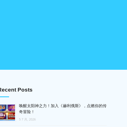
Recent Posts
唤醒太阳神之力！加入《赫利俄斯》，点燃你的传
奇冒险！
5 7 月, 2026