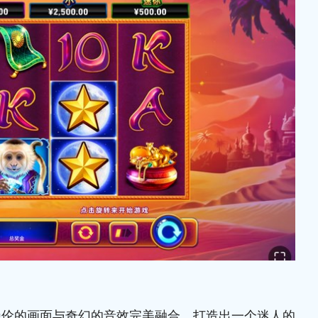
绝伦的画面与奇幻的音效完美融合，打造出一个迷人的