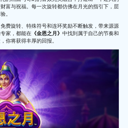
着财富与祝福。每一次旋转都仿佛在月光的指引下，层
体验。
。免费旋转、特殊符号和连环奖励不断触发，带来源源
的专家，都能在
《金恩之月》
中找到属于自己的节奏和
运，你将获得丰厚的回报。