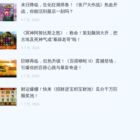
末日降临，生化狂潮席卷！《丧尸大作战》热血开
战，你能活到最后一刻吗？
4 7 月, 2026
《冥神阿努比斯之怒》：救命！策划脑洞大开，把
古埃及死神气成"暴躁老哥"啦！
3 7 月, 2026
巨蟒再临，狂热升级！《百搭蟒蛇 II》震撼登场，
引爆你的百搭心跳与暴富奇迹！
2 7 月, 2026
财运爆棚！快来《招财进宝积宝财池》瓜分千万巨
额奖池！
1 7 月, 2026