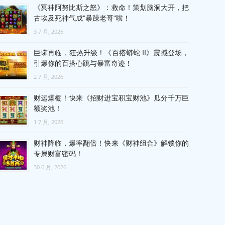
《冥神阿努比斯之怒》：救命！策划脑洞大开，把
古埃及死神气成"暴躁老哥"啦！
3 7 月, 2026
巨蟒再临，狂热升级！《百搭蟒蛇 II》震撼登场，
引爆你的百搭心跳与暴富奇迹！
2 7 月, 2026
财运爆棚！快来《招财进宝积宝财池》瓜分千万巨
额奖池！
1 7 月, 2026
财神降临，爆率翻倍！快来《财神组合》解锁你的
专属财富密码！
30 6 月, 2026