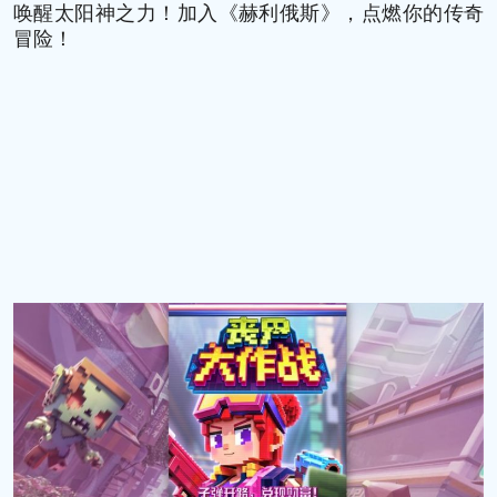
唤醒太阳神之力！加入《赫利俄斯》，点燃你的传奇
冒险！