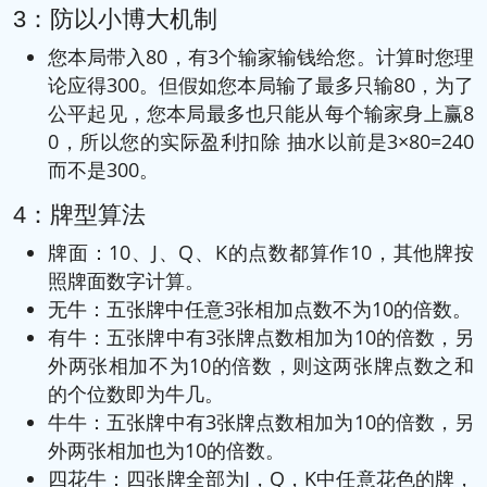
3：防以小博大机制
您本局带入80，有3个输家输钱给您。计算时您理
论应得300。但假如您本局输了最多只输80，为了
公平起见，您本局最多也只能从每个输家身上赢8
0，所以您的实际盈利扣除 抽水以前是3×80=240
而不是300。
4：牌型算法
牌面：10、J、Q、K的点数都算作10，其他牌按
照牌面数字计算。
无牛：五张牌中任意3张相加点数不为10的倍数。
有牛：五张牌中有3张牌点数相加为10的倍数，另
外两张相加不为10的倍数，则这两张牌点数之和
的个位数即为牛几。
牛牛：五张牌中有3张牌点数相加为10的倍数，另
外两张相加也为10的倍数。
四花牛：四张牌全部为J，Q，K中任意花色的牌，