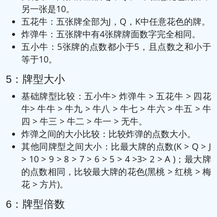
另一张是10。
五花牛：五张牌全部为J，Q，K中任意花色的牌。
炸弹牛：五张牌中有4张牌牌面数字完全相同。
五小牛：5张牌的点数都小于5，且点数之和小于
等于10。
5：牌型大小
基础牌型比较：五小牛> 炸弹牛 > 五花牛 > 四花
牛> 牛牛 > 牛九 > 牛八 > 牛七 > 牛六 > 牛五 > 牛
四 > 牛三 > 牛二 > 牛一 > 无牛。
炸弹之间的大小比较：比较炸弹的点数大小。
其他同牌型之间大小：比最大牌的点数(K > Q > J
> 10 > 9 > 8 > 7 > 6 > 5 > 4 >3> 2 > A )；最大牌
的点数相同，比较最大牌的花色(黑桃 > 红桃 > 梅
花 > 方片)。
6：牌型倍数