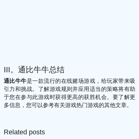
III。通比牛牛总结
通比牛牛
是一款流行的在线赌场游戏，给玩家带来吸
引力和挑战。了解游戏规则并应用适当的策略将有助
于您在参与此游戏时获得更高的获胜机会。要了解更
多信息，您可以参考有关游戏热门游戏的其他文章。
Related posts