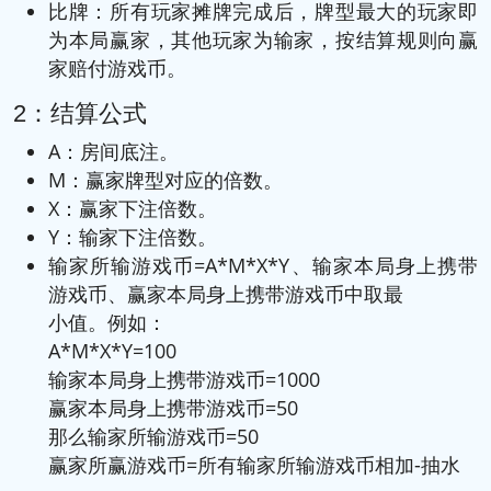
比牌：所有玩家摊牌完成后，牌型最大的玩家即
为本局赢家，其他玩家为输家，按结算规则向赢
家赔付游戏币。
2：结算公式
A：房间底注。
M：赢家牌型对应的倍数。
X：赢家下注倍数。
Y：输家下注倍数。
输家所输游戏币=A*M*X*Y、输家本局身上携带
游戏币、赢家本局身上携带游戏币中取最
小值。例如：
A*M*X*Y=100
输家本局身上携带游戏币=1000
赢家本局身上携带游戏币=50
那么输家所输游戏币=50
赢家所赢游戏币=所有输家所输游戏币相加-抽水