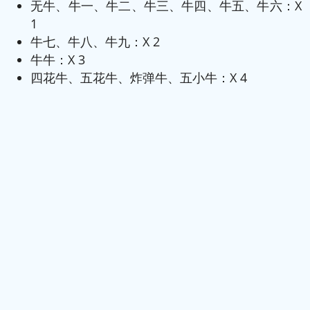
无牛、牛一、牛二、牛三、牛四、牛五、牛六：X
1
牛七、牛八、牛九：X 2
牛牛：X 3
四花牛、五花牛、炸弹牛、五小牛：X 4