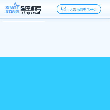
网上十大娱乐网址
十大娱乐网赌老平台