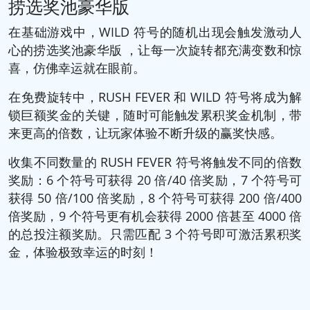
捞选奖池豪华版
在基础游戏中，WILD 符号的随机出现会触发激动人
心的捞选奖池豪华版 ，让每一次旋转都充满变数和惊
喜，仿佛幸运就在眼前。
在免费旋转中，RUSH FEVER 和 WILD 符号将成为解
锁巨额奖金的关键，随时可能触发累积奖金机制，带
来更高的倍数，让玩家体验不断升级的赢奖快感。
收集不同数量的 RUSH FEVER 符号将触发不同的倍数
奖励：6 个符号可获得 20 倍/40 倍奖励，7 个符号可
获得 50 倍/100 倍奖励，8 个符号可获得 200 倍/400
倍奖励，9 个符号更有机会获得 2000 倍甚至 4000 倍
的总投注额奖励。只需匹配 3 个符号即可激活累积奖
金，体验极致幸运的时刻！