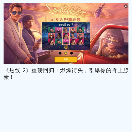
《热线 2》重磅回归：燃爆街头，引爆你的肾上腺
素！