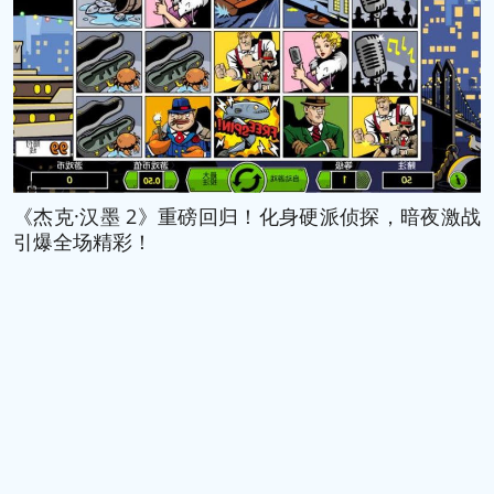
《杰克·汉墨 2》重磅回归！化身硬派侦探，暗夜激战
引爆全场精彩！