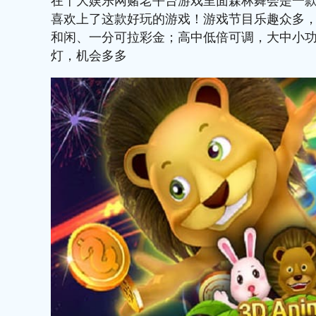
在十大娱乐网赌老平台游戏里面
森林舞会
是一
喜欢上了这款好玩的游戏！游戏节目乐趣众多
和闲、一分可拉彩金；高中低倍可调，大中小功能
灯，机会多多