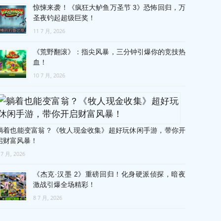
惊悚来袭！《疯狂大鲈鱼万圣节 3》恐怖回归，万
圣夜钓起超级巨奖！
11 7 月, 2026
《荒野翻滚》：指尖风暴，三分钟引爆你的竞技热
血！
10 7 月, 2026
躺着也能变富翁？《牧人现金收集》超好玩休闲手游，带你开
启财富风暴！
 7 月, 2026
《杰克·汉墨 2》重磅回归！化身硬派侦探，暗夜
激战引爆全场精彩！
8 7 月, 2026