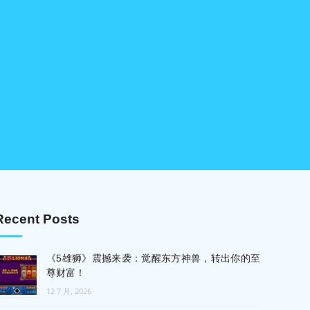
Recent Posts
《5雄狮》震撼来袭：觉醒东方神兽，转出你的至
尊财富！
12 7 月, 2026