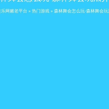
娱乐网赌老平台
»
热门游戏
»
森林舞会怎么玩-森林舞会玩