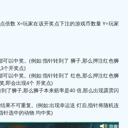
。
点倍数 X=玩家在该开奖点下注的游戏币数量 Y=玩家
都可以中奖。(例如:指针转到了 狮子,那么押注红色狮
3个开奖点)
都可以中奖。(例如:指针转到了 红色,那么押注红色狮
,即会出现4个 开奖点)
转到了狮子,那么狮子本来赔率是40 倍,那么出现霹雳闪
奖结果不可重复。(例如:出现幸运送 灯后,指针将随机连
被指针选中的动物 均中奖)