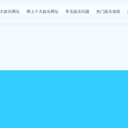
大娱乐网址
网上十大娱乐网址
常见娱乐问题
热门娱乐场馆