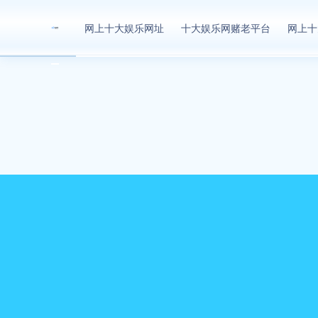
网上十大娱乐网址
网上十大娱乐网址
十大娱乐网赌老平台
网上十