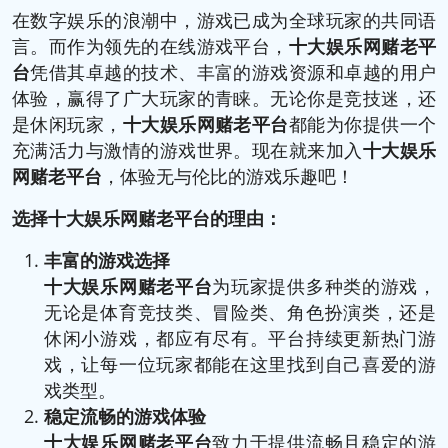
在数字娱乐的浪潮中，游戏已成为全球玩家的共同语
言。而作为领先的在线游戏平台，
十大娱乐网赌老平
台
凭借其卓越的技术、丰富的游戏资源和卓越的用户
体验，赢得了广大玩家的青睐。无论你是竞技迷，还
是休闲玩家，
十大娱乐网赌老平台
都能为你提供一个
充满活力与激情的游戏世界。现在就来加入
十大娱乐
网赌老平台
，体验无与伦比的游戏乐趣吧！
选择十大娱乐网赌老平台的理由：
丰富的游戏选择
十大娱乐网赌老平台
为玩家提供多种类的游戏，
无论是体育竞技类、冒险类、角色扮演类，还是
休闲小游戏，都应有尽有。平台持续更新热门游
戏，让每一位玩家都能在这里找到自己喜爱的游
戏类型。
稳定流畅的游戏体验
十大娱乐网赌老平台
致力于提供流畅且稳定的游