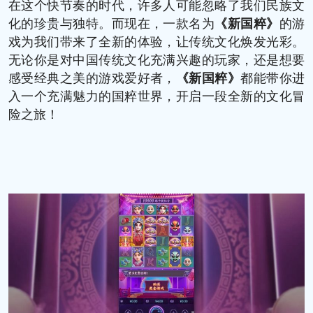
在这个快节奏的时代，许多人可能忽略了我们民族文
化的珍贵与独特。而现在，一款名为
《
新国粹
》
的游
戏为我们带来了全新的体验，让传统文化焕发光彩。
无论你是对中国传统文化充满兴趣的玩家，还是想要
感受经典之美的游戏爱好者，
《新国粹》
都能带你进
入一个充满魅力的国粹世界，开启一段全新的文化冒
险之旅！