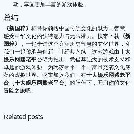
动，享受更加丰富的游戏体验。
总结
《新国粹》
将带你领略中国传统文化的魅力与智慧，
感受中华文化的独特魅力与无限潜力。快来下载
《新
国粹》
，一起走进这个充满历史气息的文化世界，和
我们一起传承与创新，让经典永续！这款游戏由
十大
娱乐网赌老平台
倾力推出，凭借其强大的技术支持和
卓越的游戏体验，为玩家带来一个丰富且充满文化底
蕴的虚拟世界。快来加入我们，在
十大娱乐网赌老平
台
（十大娱乐网赌老平台）
的陪伴下，开启你的文化
冒险之旅吧！
Related posts