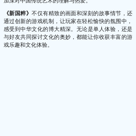
加深对中国传统艺术的理解与热爱。
《新国粹》
不仅有精致的画面和深刻的故事情节，还
通过创新的游戏机制，让玩家在轻松愉快的氛围中，
感受到中华文化的博大精深。无论是单人体验，还是
与好友共同探讨文化的奥妙，都能让你收获丰富的游
戏乐趣和文化体验。