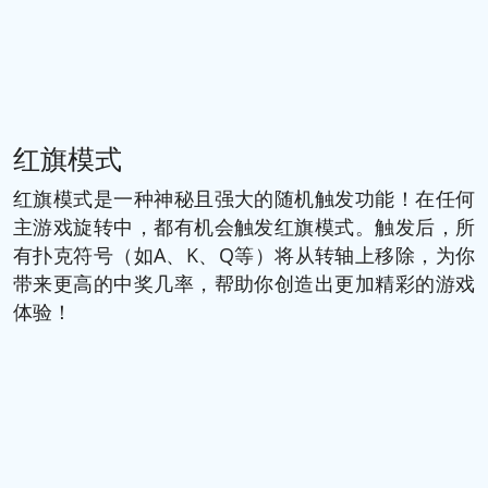
红旗模式
红旗模式是一种神秘且强大的随机触发功能！在任何
主游戏旋转中，都有机会触发红旗模式。触发后，所
有扑克符号（如A、K、Q等）将从转轴上移除，为你
带来更高的中奖几率，帮助你创造出更加精彩的游戏
体验！