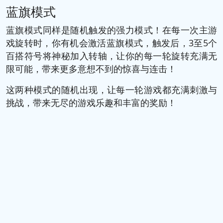
蓝旗模式
蓝旗模式同样是随机触发的强力模式！在每一次主游
戏旋转时，你有机会激活蓝旗模式，触发后，3至5个
百搭符号将神秘加入转轴，让你的每一轮旋转充满无
限可能，带来更多意想不到的惊喜与连击！
这两种模式的随机出现，让每一轮游戏都充满刺激与
挑战，带来无尽的游戏乐趣和丰富的奖励！