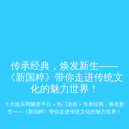
传承经典，焕发新生——
《新国粹》带你走进传统文
化的魅力世界！
十大娱乐网赌老平台
»
热门游戏
»
传承经典，焕发新
生——《新国粹》带你走进传统文化的魅力世界！