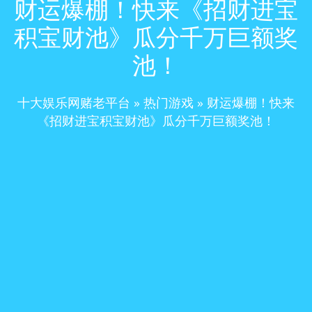
财运爆棚！快来《招财进宝
积宝财池》瓜分千万巨额奖
池！
十大娱乐网赌老平台
»
热门游戏
»
财运爆棚！快来
《招财进宝积宝财池》瓜分千万巨额奖池！