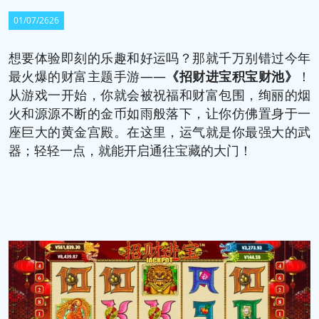
01/07/2626
想要体验即刻的乐趣和好运吗？那就千万别错过今年
最火爆的财富主题手游——
《
招财进宝积宝财池
》
！
从游戏一开始，你就会被祝福和财富包围，绚丽的烟
火和源源不断的金币如雨般落下，让你仿佛置身于一
座巨大的黄金宫殿。在这里，运气就是你最强大的武
器；轻轻一点，就能开启通往宝藏的大门！