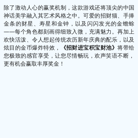
除了激动人心的赢奖机制，这款游戏还将顶尖的中国
神话美学融入其艺术风格之中。可爱的招财猫、手捧
金条的财星、寿星和金钟，以及闪闪发光的金蟾蜍
——每个角色都刻画得细致入微，充满魅力。再加上
欢快活泼、令人想起传统农历新年庆典的配乐，以及
炫目的金币爆炸特效，
《招财进宝积宝财池》
将带给
您极致的感官享受，让您尽情畅玩，欢声笑语不断，
更有机会赢取丰厚奖金！