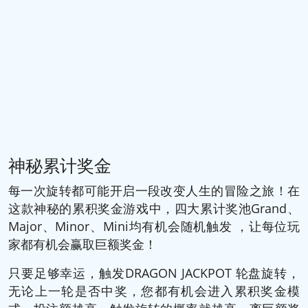
神秘累计奖金
每一次旋转都可能开启一段改变人生的冒险之旅！在
这款神秘的累积奖金游戏中，四大累计奖池Grand、
Major、Minor、Mini均有机会随机触发 ，让每位玩
家都有机会赢取巨额奖金！
只要足够幸运，触发DRAGON JACKPOT 轮盘旋转，
无论上一轮是否中奖，您都有机会进入累积奖金模