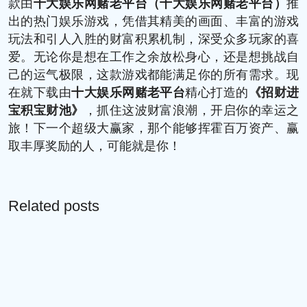
款由
十大娱乐网赌老平台
（十大娱乐网赌老平台）
推
出的热门娱乐游戏，凭借其精美的画面、丰富的游戏
玩法和引人入胜的财富积累机制，深受众多玩家的喜
爱。无论你是想在工作之余放松身心，还是想挑战自
己的运气极限，这款游戏都能满足你的所有需求。现
在就下载由
十大娱乐网赌老平台
精心打造的
《招财进
宝积宝财池》
，抓住这波财富浪潮，开启你的幸运之
旅！下一个超级大赢家，那个能够挥霍百万资产、赢
取丰厚奖励的人，可能就是你！
Related posts