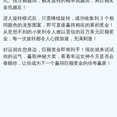
式。投注额越高，触发旋转的概率就越高，离巨额奖
金也越近！
进入旋转模式后，只需继续旋转，成功收集到 3 个相
同颜色的龙形图案，即可直接赢得相应的累积奖金！
从意想不到的小奖到令人难以置信的百万美元巨额奖
金，每一次旋转都令人心跳加速，充满刺激！
好运就在您身边，巨额奖金即将到手！现在就来试试
你的运气，赢取神秘大奖，看看幸运女神今天是否会
眷顾你，让你成为下一个赢得巨额奖金的传奇赢家！