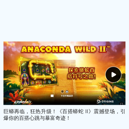
巨蟒再临，狂热升级！《百搭蟒蛇 II》震撼登场，引
爆你的百搭心跳与暴富奇迹！