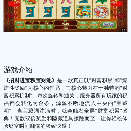
游戏介绍
《招财进宝积宝财池》
是一款真正以"财富积累"和"爆
炸性奖励"为核心的作品，其核心魅力在于独特的"财
富积累机制"。每次旋转和通关，服务器所有玩家的祝
福都会转化为金条，源源不断地流入中央的"宝藏
湖"。当宝藏湖注满时，就会触发全屏"财富积累"盛
典！无数双倍奖励和隐藏道具接踵而至，让你轻松体
验财富瞬间翻倍的极致快感！