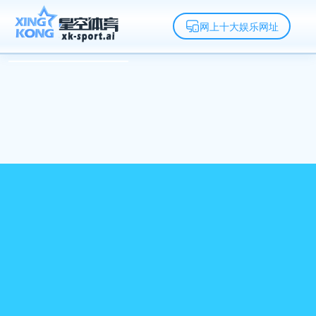
网上十大娱乐网址
网上十大娱乐网址