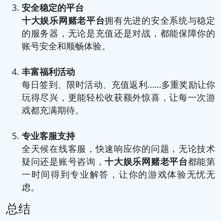
安全稳定的平台
十大娱乐网赌老平台
拥有先进的安全系统与稳定
的服务器，无论是充值还是对战，都能保障你的
账号安全和顺畅体验。
丰富福利活动
每日签到、限时活动、充值返利……多重奖励让你
玩得尽兴，更能轻松收获额外惊喜，让每一次游
戏都充满期待。
专业客服支持
全天候在线客服，快速响应你的问题，无论技术
疑问还是账号咨询，
十大娱乐网赌老平台
都能第
一时间得到专业解答，让你的游戏体验无忧无
虑。
总结