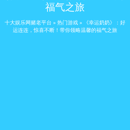
福气之旅
十大娱乐网赌老平台
»
热门游戏
»
《幸运奶奶》：好
运连连，惊喜不断！带你领略温馨的福气之旅