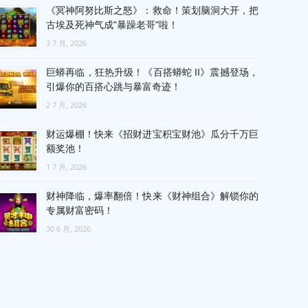
《冥神阿努比斯之怒》：救命！策划脑洞大开，把
古埃及死神气成"暴躁老哥"啦！
3 7 月, 2026
巨蟒再临，狂热升级！《百搭蟒蛇 II》震撼登场，
引爆你的百搭心跳与暴富奇迹！
2 7 月, 2026
财运爆棚！快来《招财进宝积宝财池》瓜分千万巨
额奖池！
1 7 月, 2026
财神降临，爆率翻倍！快来《财神组合》解锁你的
专属财富密码！
30 6 月, 2026