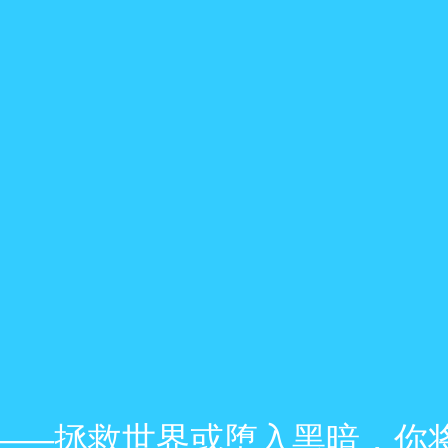
——拯救世界或堕入黑暗，你