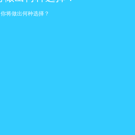
，你将做出何种选择？