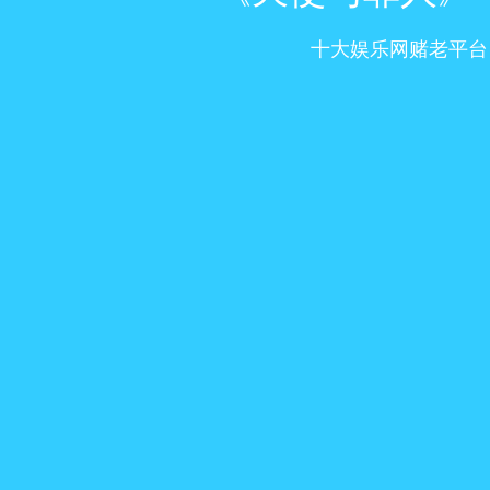
十大娱乐网赌老平台