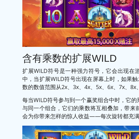
含有乘数的扩展WILD
扩展WILD符号是一种强力符号，它会出现
中，当扩展WILD符号出现在屏幕上时，如果
数的数值范围从2x、3x、4x、5x、6x、7x、8x、
每当WILD符号参与到一个赢奖组合中时，它的
与同一个组合，它们的乘数将互相叠加，带来前
会为你带来怎样的惊人收益——每次旋转都充