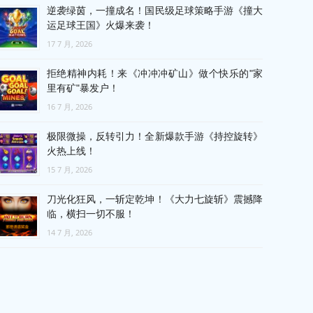
逆袭绿茵，一撞成名！国民级足球策略手游《撞大
运足球王国》火爆来袭！
17 7 月, 2026
拒绝精神内耗！来《冲冲冲矿山》做个快乐的"家
里有矿"暴发户！
16 7 月, 2026
极限微操，反转引力！全新爆款手游《持控旋转》
火热上线！
15 7 月, 2026
刀光化狂风，一斩定乾坤！《大力七旋斩》震撼降
临，横扫一切不服！
14 7 月, 2026