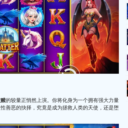
救赎
的较量正悄然上演。你将化身为一个拥有强大力量
人性善恶的抉择，究竟是成为拯救人类的天使，还是堕