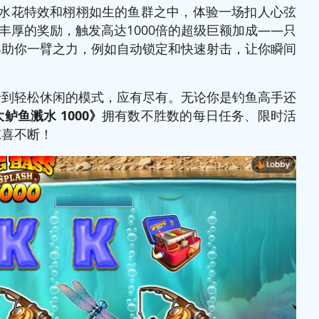
水花特效和栩栩如生的鱼群之中，体验一场扣人心弦
丰厚的奖励，触发高达1000倍的超级巨额加成——只
具助你一臂之力，例如自动锁定和快速射击，让你瞬间
卡到轻松休闲的模式，应有尽有。无论你是钓鱼高手还
鲈鱼溅水 1000》
拥有数不胜数的每日任务、限时活
惊喜不断！