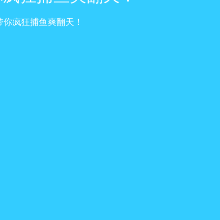
》带你疯狂捕鱼爽翻天！