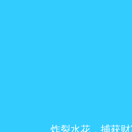
炸裂水花，捕获财