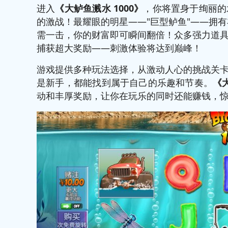
进入
《大鲈鱼溅水 1000》
，你将置身于绚丽的
的激战！最耀眼的明星——"巨型鲈鱼"——拥有
需一击，你的财富即可瞬间翻倍！众多强力道
捕获超大奖励——刺激体验将达到巅峰！
游戏提供多种玩法选择，从激动人心的挑战关
是新手，都能找到属于自己的乐趣和节奏。
《大
动和丰厚奖励，让你在玩乐的同时还能赚钱，