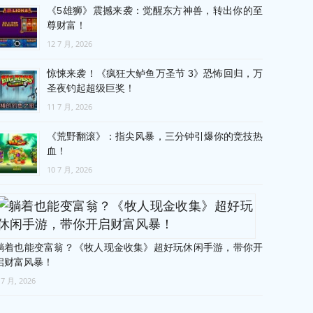
《5雄狮》震撼来袭：觉醒东方神兽，转出你的至
尊财富！
12 7 月, 2026
惊悚来袭！《疯狂大鲈鱼万圣节 3》恐怖回归，万
圣夜钓起超级巨奖！
11 7 月, 2026
《荒野翻滚》：指尖风暴，三分钟引爆你的竞技热
血！
10 7 月, 2026
躺着也能变富翁？《牧人现金收集》超好玩休闲手游，带你开
启财富风暴！
 7 月, 2026