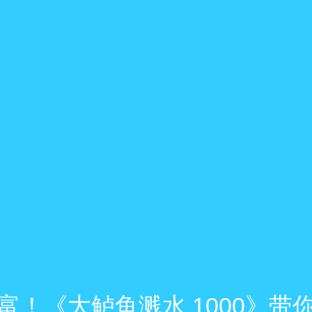
富！《大鲈鱼溅水 1000》带