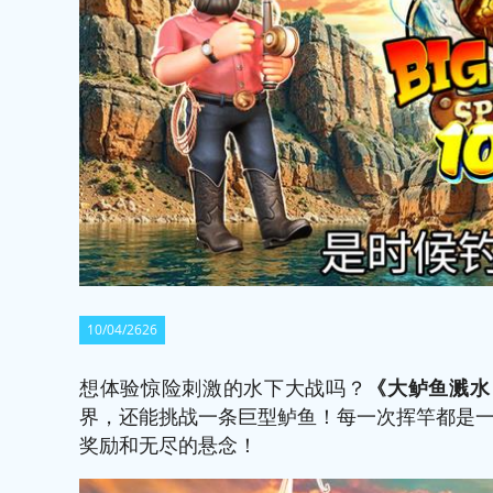
10/04/2626
想体验惊险刺激的水下大战吗？
《
大鲈鱼溅水 
界，还能挑战一条巨型鲈鱼！每一次挥竿都是
奖励和无尽的悬念！