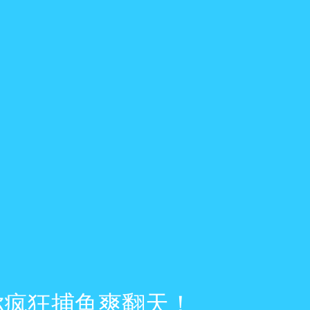
你疯狂捕鱼爽翻天！