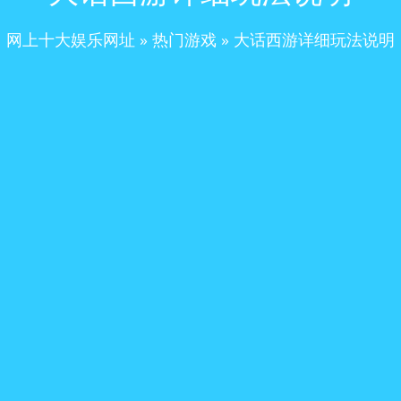
网上十大娱乐网址
»
热门游戏
»
大话西游详细玩法说明