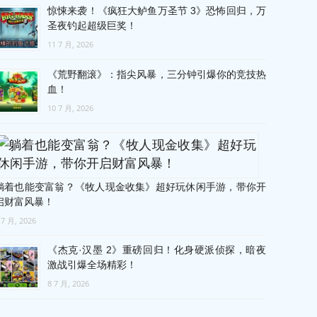
惊悚来袭！《疯狂大鲈鱼万圣节 3》恐怖回归，万
圣夜钓起超级巨奖！
11 7 月, 2026
《荒野翻滚》：指尖风暴，三分钟引爆你的竞技热
血！
10 7 月, 2026
躺着也能变富翁？《牧人现金收集》超好玩休闲手游，带你开
启财富风暴！
 7 月, 2026
《杰克·汉墨 2》重磅回归！化身硬派侦探，暗夜
激战引爆全场精彩！
8 7 月, 2026