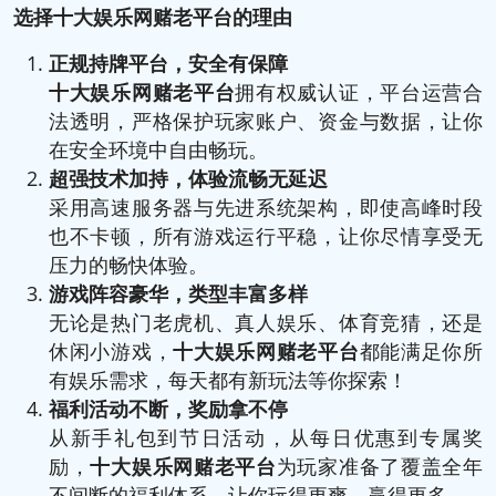
选择十大娱乐网赌老平台的理由
正规持牌平台，安全有保障
十大娱乐网赌老平台
拥有权威认证，平台运营合
法透明，严格保护玩家账户、资金与数据，让你
在安全环境中自由畅玩。
超强技术加持，体验流畅无延迟
采用高速服务器与先进系统架构，即使高峰时段
也不卡顿，所有游戏运行平稳，让你尽情享受无
压力的畅快体验。
游戏阵容豪华，类型丰富多样
无论是热门老虎机、真人娱乐、体育竞猜，还是
休闲小游戏，
十大娱乐网赌老平台
都能满足你所
有娱乐需求，每天都有新玩法等你探索！
福利活动不断，奖励拿不停
从新手礼包到节日活动，从每日优惠到专属奖
励，
十大娱乐网赌老平台
为玩家准备了覆盖全年
不间断的福利体系，让你玩得更爽、赢得更多。