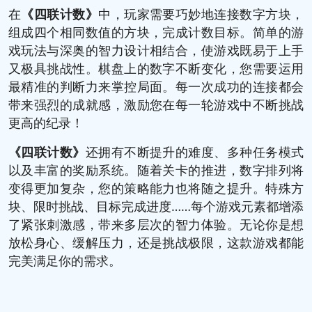
在
《四联计数》
中，玩家需要巧妙地连接数字方块，
组成四个相同数值的方块，完成计数目标。简单的游
戏玩法与深奥的智力设计相结合，使游戏既易于上手
又极具挑战性。棋盘上的数字不断变化，您需要运用
最精准的判断力来掌控局面。每一次成功的连接都会
带来强烈的成就感，激励您在每一轮游戏中不断挑战
更高的纪录！
《四联计数》
还拥有不断提升的难度、多种任务模式
以及丰富的奖励系统。随着关卡的推进，数字排列将
变得更加复杂，您的策略能力也将随之提升。特殊方
块、限时挑战、目标完成进度……每个游戏元素都增添
了紧张刺激感，带来多层次的智力体验。无论你是想
放松身心、缓解压力，还是挑战极限，这款游戏都能
完美满足你的需求。