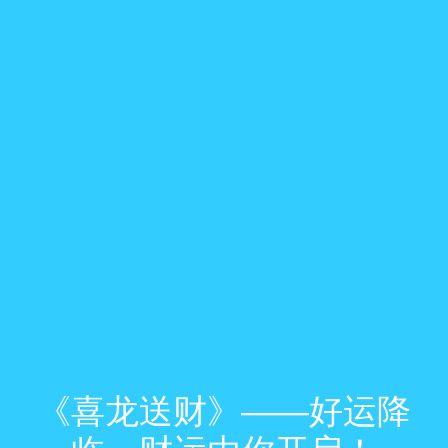
《喜龙送财》——好运降