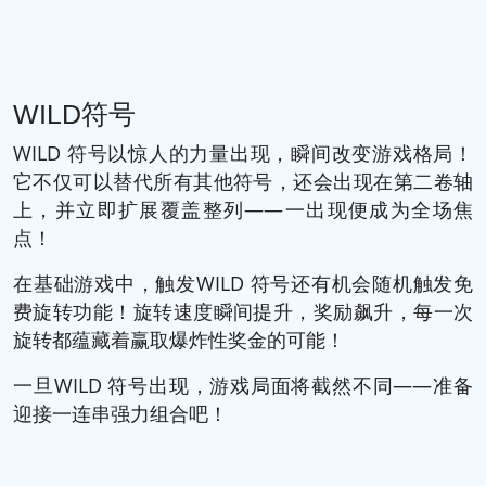
WILD符号
WILD 符号以惊人的力量出现，瞬间改变游戏格局！
它不仅可以替代所有其他符号，还会出现在第二卷轴
上，并立即扩展覆盖整列——一出现便成为全场焦
点！
在基础游戏中，触发WILD 符号还有机会随机触发免
费旋转功能！旋转速度瞬间提升，奖励飙升，每一次
旋转都蕴藏着赢取爆炸性奖金的可能！
一旦WILD 符号出现，游戏局面将截然不同——准备
迎接一连串强力组合吧！