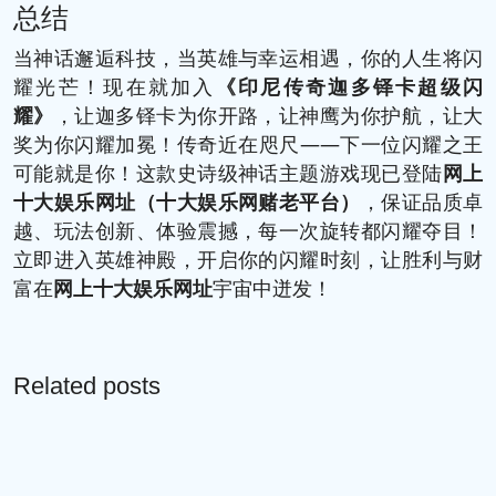
总结
当神话邂逅科技，当英雄与幸运相遇，你的人生将闪
耀光芒！现在就加入
《印尼传奇迦多铎卡超级闪
耀》
，让迦多铎卡为你开路，让神鹰为你护航，让大
奖为你闪耀加冕！传奇近在咫尺——下一位闪耀之王
可能就是你！这款史诗级神话主题游戏现已登陆
网上
十大娱乐网址
（十大娱乐网赌老平台）
，保证品质卓
越、玩法创新、体验震撼，每一次旋转都闪耀夺目！
立即进入英雄神殿，开启你的闪耀时刻，让胜利与财
富在
网上十大娱乐网址
宇宙中迸发！
Related posts