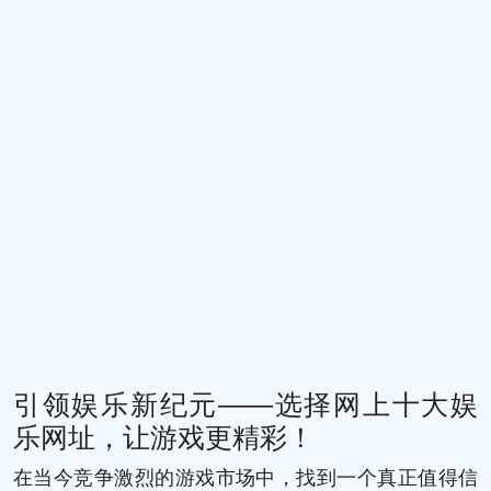
引领娱乐新纪元——选择网上十大娱
乐网址，让游戏更精彩！
在当今竞争激烈的游戏市场中，找到一个真正值得信