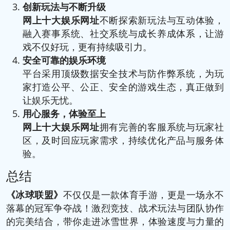
创新玩法与不断升级
网上十大娱乐网址
不断探索新玩法与互动体验，
融入赛事系统、社交系统与成长养成体系，让游
戏不仅好玩，更有持续吸引力。
安全可靠的娱乐环境
平台采用顶级数据安全技术与防作弊系统，为玩
家打造公平、公正、安全的游戏生态，真正做到
让娱乐无忧。
用心服务，体验至上
网上十大娱乐网址
拥有完善的客服系统与玩家社
区，及时回应玩家需求，持续优化产品与服务体
验。
总结
《冰球联盟》
不仅仅是一款体育手游，更是一场永不
落幕的冠军争夺战！激烈竞技、战术玩法与团队协作
的完美结合，带你走进冰雪世界，体验速度与力量的