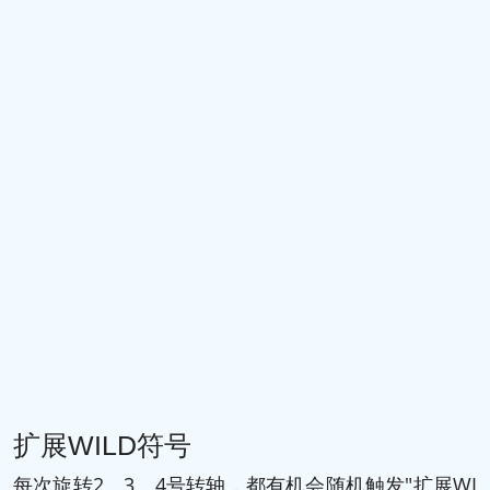
扩展WILD符号
每次旋转2、3、4号转轴，都有机会随机触发"扩展WI