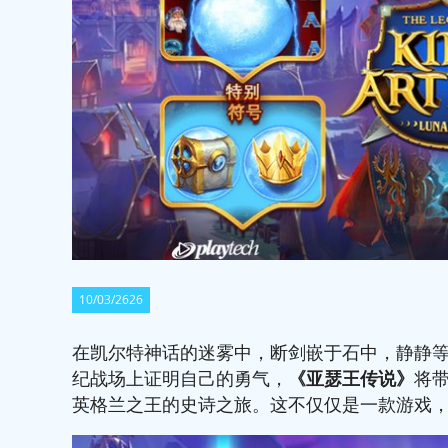
10/03/2626
在凯尔特神话的迷雾中，断剑嵌于石中，静静
纪战场上证明自己的勇气，
《
亚瑟王传说
》
将
英格兰之王的史诗之旅。这不仅仅是一款游戏