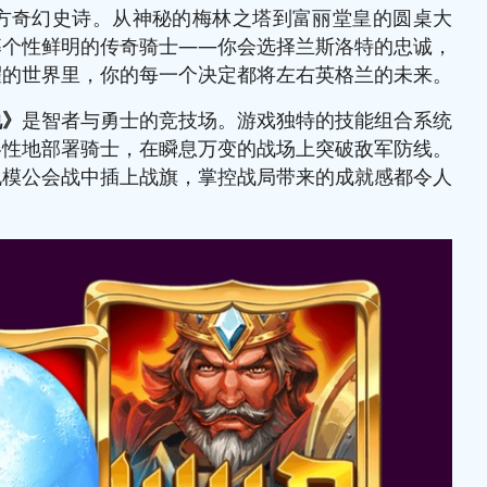
方奇幻史诗。从神秘的梅林之塔到富丽堂皇的圆桌大
募个性鲜明的传奇骑士——你会选择兰斯洛特的忠诚，
耀的世界里，你的每一个决定都将左右英格兰的未来。
说》
是智者与勇士的竞技场。游戏独特的技能组合系统
略性地部署骑士，在瞬息万变的战场上突破敌军防线。
规模公会战中插上战旗，掌控战局带来的成就感都令人