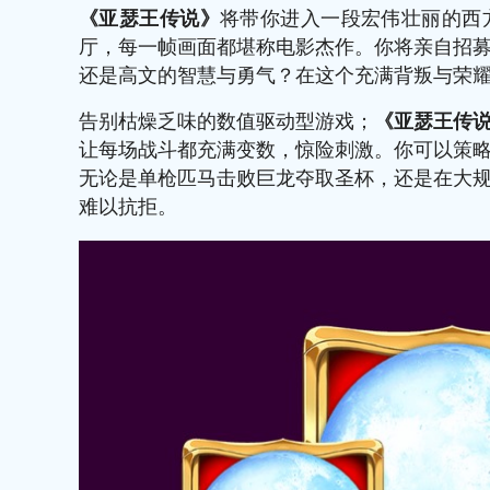
《亚瑟王传说》
将带你进入一段宏伟壮丽的西
厅，每一帧画面都堪称电影杰作。你将亲自招
还是高文的智慧与勇气？在这个充满背叛与荣
告别枯燥乏味的数值驱动型游戏；
《亚瑟王传
让每场战斗都充满变数，惊险刺激。你可以策
无论是单枪匹马击败巨龙夺取圣杯，还是在大
难以抗拒。