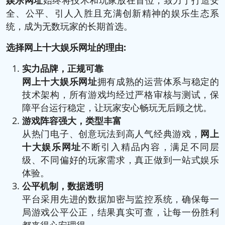
全、公平、引人入胜且充满创新精神的娱乐生态系
统，成为无数玩家的长期首选。
选择网上十大娱乐网址的理由:
实力品牌，正规可靠
网上十大娱乐网址
拥有成熟的运营体系与稳定的
技术架构，所有游戏均经过严格审核与测试，保
障平台运行稳定，让玩家安心畅玩无后顾之忧。
游戏阵容强大，类型丰富
从热门电子、创意玩法到高人气经典游戏，
网上
十大娱乐网址
不断引入精品内容，满足不同层
级、不同偏好的玩家需求，真正做到一站式娱乐
体验。
公平机制，数据透明
平台采用先进的数据加密与监控系统，确保每一
局游戏公平公正，结果真实可查，让每一份胜利
都来得心安理得。