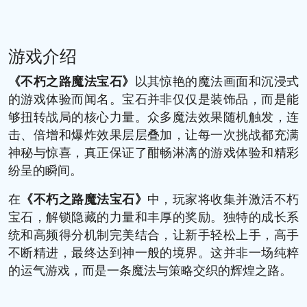
游戏介绍
《不朽之路魔法宝石》
以其惊艳的魔法画面和沉浸式
的游戏体验而闻名。宝石并非仅仅是装饰品，而是能
够扭转战局的核心力量。众多魔法效果随机触发，连
击、倍增和爆炸效果层层叠加，让每一次挑战都充满
神秘与惊喜，真正保证了酣畅淋漓的游戏体验和精彩
纷呈的瞬间。
在
《不朽之路魔法宝石》
中，玩家将收集并激活不朽
宝石，解锁隐藏的力量和丰厚的奖励。独特的成长系
统和高频得分机制完美结合，让新手轻松上手，高手
不断精进，最终达到神一般的境界。这并非一场纯粹
的运气游戏，而是一条魔法与策略交织的辉煌之路。