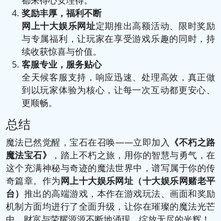
奖励丰厚，福利不断
网上十大娱乐网址
定期推出高额活动、限时奖励
与专属福利，让玩家在享受游戏乐趣的同时，持
续收获惊喜与价值。
客服专业，服务贴心
全天候客服支持，响应迅速、处理高效，真正做
到以玩家体验为核心，让每一次互动都更安心、
更顺畅。
总结
魔法已然觉醒，宝石在召唤——立即加入
《不朽之路
魔法宝石》
，踏上不朽之旅，用你的智慧与勇气，在
这个充满神秘与奇迹的魔法世界中，谱写属于你的传
奇篇章。作为
网上十大娱乐网址
（十大娱乐网赌老平
台）
推出的高端游戏，本作在游戏玩法、画面和奖励
机制方面均进行了全面升级，让你在璀璨的魔法光芒
中，财富与荣耀源源不断地涌现，绽放无尽的光辉！