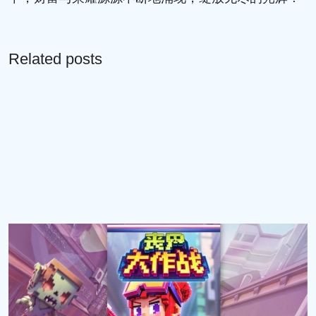
Related posts