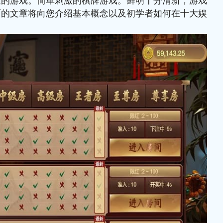
迎的游戏。简单刺激的棋牌游戏。鲜明十分清新，游戏
面的文章将向您介绍基本概念以及初学者如何在十大娱