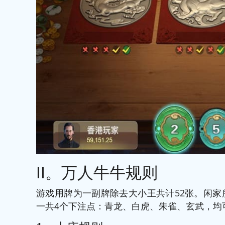
II。万人牛牛规则
游戏用牌为一副牌除去大小王共计52张。闲
一共4个下注点：青龙、白虎、朱雀、玄武，均