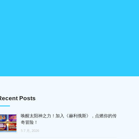
Recent Posts
唤醒太阳神之力！加入《赫利俄斯》，点燃你的传
奇冒险！
5 7 月, 2026