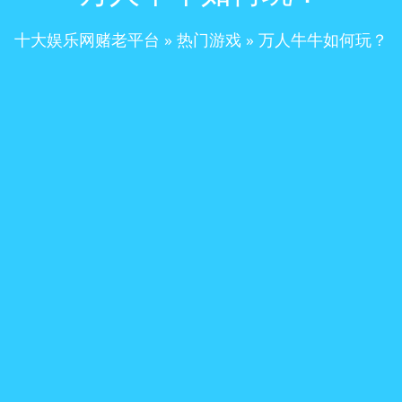
十大娱乐网赌老平台
»
热门游戏
»
万人牛牛如何玩？