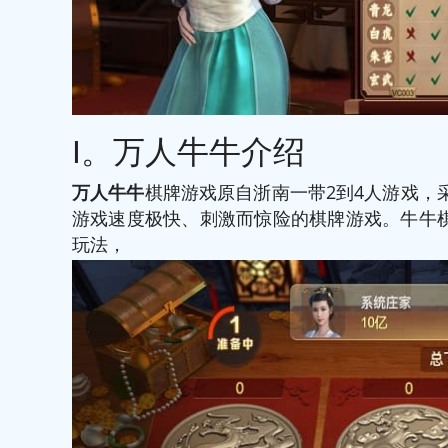
I。万人牛牛介绍
万人牛牛
棋牌游戏原自浙南一带2到4人游戏，
游戏速度极快、刺激而惊险的棋牌游戏。牛牛棋
玩法，