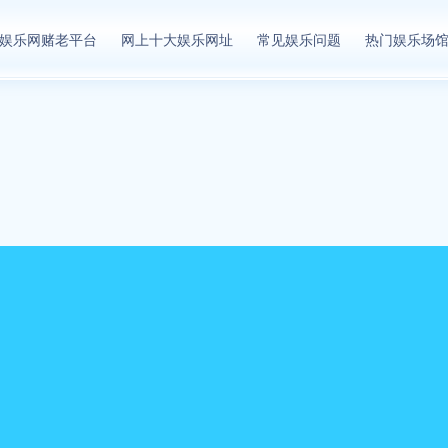
娱乐网赌老平台
网上十大娱乐网址
常见娱乐问题
热门娱乐场